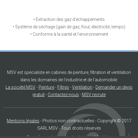
• Extraction des gaz d'échappements
• Système de séchage (gain de gaz, fioul, électricité, temps)
• Conforme à la santé et l’environnement
MSV est spécialiste en cabines de peinture, filtration et ventilation
dans les domaines de l’industrie et de l’automobile.
La société MSV
-
Peinture
-
Filtres
-
Ventilation
-
Demander un devis
gratuit
-
Contactez-nous
-
MSV recrute
Mentions légales
- Photos non contractuelles - Copyright © 2017
SARL MSV - Tous droits réservés
Grouplive, création de sites Internet Morbihan