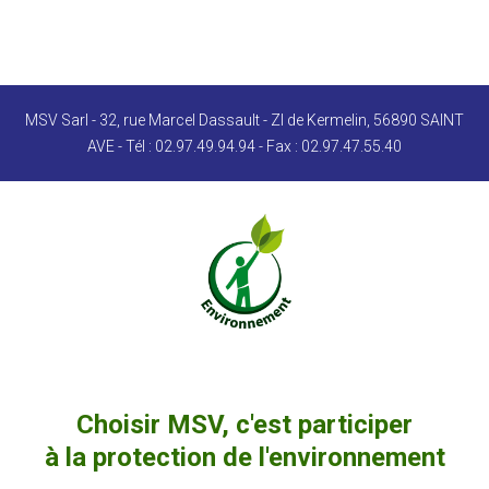
MSV Sarl - 32, rue Marcel Dassault - ZI de Kermelin, 56890 SAINT
AVE - Tél : 02.97.49.94.94 - Fax : 02.97.47.55.40
Choisir MSV, c'est participer
à la protection de l'environnement