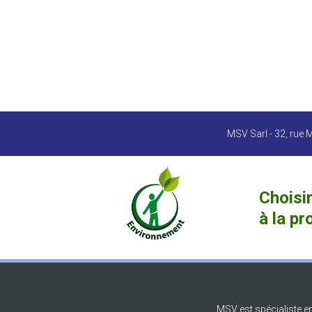
MSV Sarl - 32, rue M
Choisir
à la pr
MSV est spécialiste en 