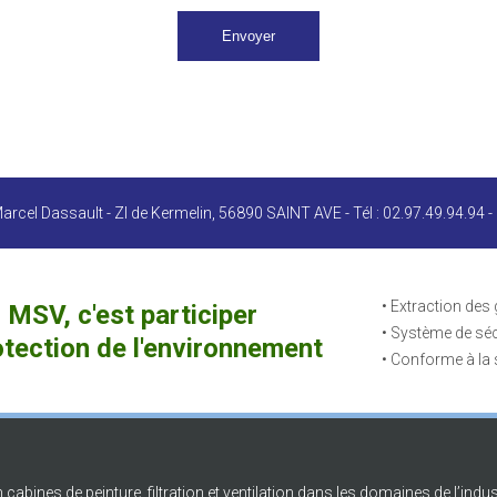
arcel Dassault - ZI de Kermelin, 56890 SAINT AVE - Tél : 02.97.49.94.94 -
• Extraction de
 MSV, c'est participer
• Système de séch
otection de l'environnement
• Conforme à la 
cabines de peinture, filtration et ventilation dans les domaines de l’indus