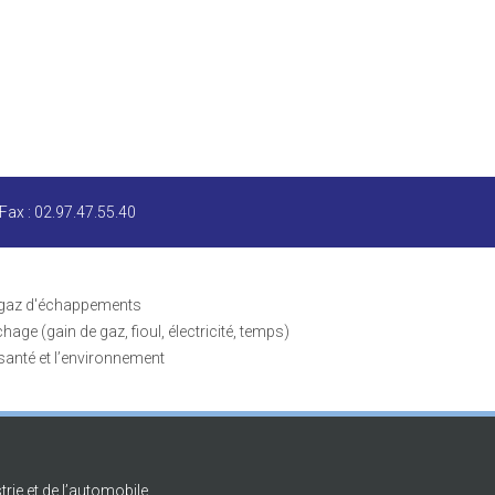
 Fax : 02.97.47.55.40
s gaz d'échappements
age (gain de gaz, fioul, électricité, temps)
santé et l’environnement
trie et de l’automobile.