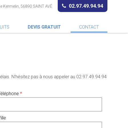
02.97.49.94.94
 de Kermelin, 56890 SAINT AVÉ
UITS
DEVIS GRATUIT
CONTACT
élais. N'hésitez pas à nous appeler au 02.97.49.94.94
Téléphone
*
ille