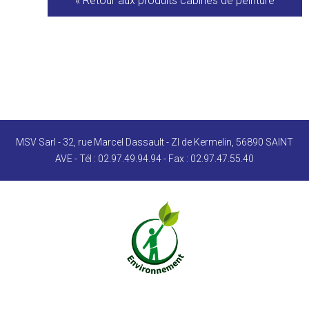
« Retour aux produits
cabines de peinture
MSV Sarl - 32, rue Marcel Dassault - ZI de Kermelin, 56890 SAINT
AVE - Tél : 02.97.49.94.94 - Fax : 02.97.47.55.40