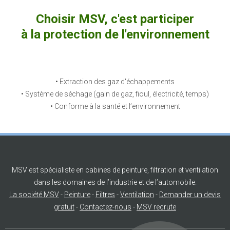
Choisir MSV, c'est participer
à la protection de l'environnement
• Extraction des gaz d'échappements
• Système de séchage (gain de gaz, fioul, électricité, temps)
• Conforme à la santé et l’environnement
MSV est spécialiste en cabines de peinture, filtration et ventilation
dans les domaines de l’industrie et de l’automobile.
La société MSV
-
Peinture
-
Filtres
-
Ventilation
-
Demander un devis
gratuit
-
Contactez-nous
-
MSV recrute