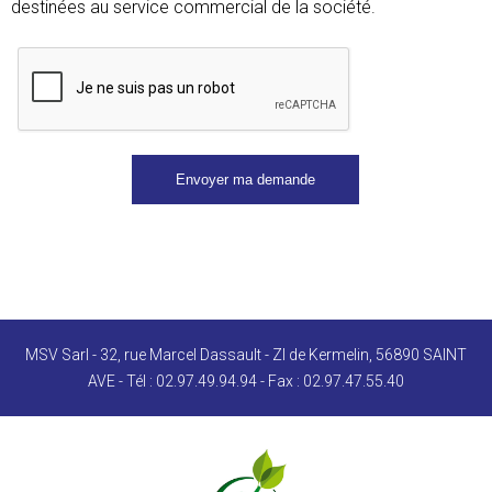
destinées au service commercial de la société.
MSV Sarl - 32, rue Marcel Dassault - ZI de Kermelin, 56890 SAINT
AVE - Tél : 02.97.49.94.94 - Fax : 02.97.47.55.40