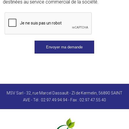
destinées au service commercial de la société.
MSV Sarl - 32, rue Marcel Dassault - ZI de Kermelin, 56890 SAINT
AVE - Tél : 02.97.49.94.94 - Fax : 02.97.47.55.40